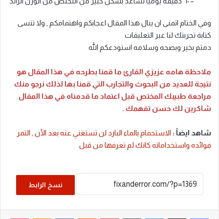
– ٦٠ دقيقة يومياً تساعد بشكل كبير من التخلص من الوزن الزائد
وفي الختام اتمنى ان ينال هذا المقال اعجابكم واهتمامكم , ولا تنسى
كتابة تجربتك لنا عبر التعليقات
دمتم بخير وبصحه وسلامه استودعكم الله
ملاحظة هامه عزيزي القارئ ما قمنا بطرحه في هذا المقال هو
نتيجة للعديد من البحوث والتجارب التي قمنا بها لذلك نرجو منك
مراجعة طبيبك المختص قبل اعتماد ما قدمناه في هذا المقال
شاكرين لك حسن تفهمك .
شاهد ايضاً :
الاستحمام بالماء البارد لن تستغني عنه بعد الأن
,
التمر
فوائده واستخداماته كانك لم تعرفها من قبل
نسخ الرابط
فيسبوك
‫X
لينكدإن
بينتيريست
noklassniki
cket