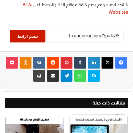
شاهد ايضا موقع يضم كافة مواقع الذكاء الاصطناعي
All AI
Websites
نسخ الرابط
فيسبوك
‫X
لينكدإن
بينتيريست
noklassniki
cket
سكايب
واتساب
تيلقرام
مشاركة عبر البريد
طباعة
مقالات ذات صلة