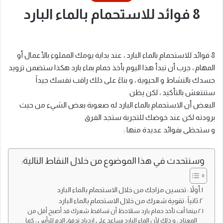
8 فوائد للاستحمام بالماء البارد
8 فوائد للاستحمام بالماء البارد ، عند بداية يومك المملوء بالأعمال أو
المهام ، جرب أن تبدأ هذا اليوم بأخذ حمام بماء بارد هكذا ستضمن تزويد
جسدك بالنشاط و الحيوية ، و بناءً على ذلك راقب نفسك جيداً
ستنتعش بالتأكيد ، لكن يظن
البعض أن الاستحمام بالماء البارد له صعوبة بعض الشيء من حيث
برودته لكن عند خوضك للتجربة ستجد الفرق
و ستحظى بفوائد عديدة منها :
وسنتحدث في هذا الموضوع من خلال النقاط التالية:
أولاً : تحسين مزاجك من خلال الاستحمام بالماء البارد
ثانياً : تقوية شعرك من خلال الاستحمام بالماء البارد
بينما أنت تأخذ حمام بارد ستلاحظ أن تساقط شعرك قد أصبح أقل من
المعتاد ، و ذلك لأن الماء البارد يساعد على ازدياد تدفق الدم للرأس ، كما