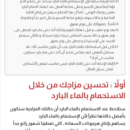
كما تعرفنا سابقاً فإن الإستحمام بالماء البارد يساعد على تحفيز الدم
فإنه أيضاً يجعل الجسم يحظى بمناعة أفضل عند اعتماد الحمام البارد
ضمن روتينك اليومي ، كما أن هذا الحمام سيعزز من إنتاج الخلايا
المناعية و بذلك سوف ترتفع مناعة الجسم بشكل كبير جداً وملحوظ .
ثامناً : حصولك على نوم عميق
بعد يوم متعب و قبل ذهابك للنوم يمكنك أخذ دش ماء بارد لتحصل على
نوم عميق و ذلك بسبب انخفاض درجة حرارة جسدك و بالتالي ستحفز
الجسد على الإسترخاء و تحصل على نوم عميق .
لكن قبل استحمامك بالماء البارد يجب أن يكون مناسب لك ، قد
يستاءل البعض كيف يمكنني تحديد أن أخذ دش بماء بارد سيكون
مناسب لي أم لا ؟
إليك الإجابة أخذ دش بالماء البارد ليس مناسب لبعض الأشخاص
فعلى سبيل المثال
أولاً : تحسين مزاجك من خلال
الاستحمام بالماء البارد
ستلاحظ عند الاستحمام بالماء البارد أن حالتك المزاجية ستكون
بأفضل حالاتها نظراً لأن الإستحمام بالماء البارد
يساهم بإنتاج هرمونات السعادة , التي تعطينا شعور رائع جداً