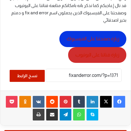
قد نال إعاجبكم كما نذكر بانه بامكانكم متابعة قناتنا على اليوتيوب
وصفحتنا على الفيسبوك الذين يحملون اسم fix and error و دمتم
بخير اصدقائي
زيارة صفحتنا على الفيسبوك
زيارة قناتنا على اليوتيوب
نسخ الرابط
فيسبوك
‫X
لينكدإن
بينتيريست
noklassniki
cket
سكايب
واتساب
تيلقرام
مشاركة عبر البريد
طباعة