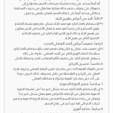
أنه أيضاً يساعد على زيادة تماسك مسامات الشعر مما يؤدي إلى
حصولك على بصيلات شعر بحالة ممتازة مما يقلل من حدوث التساقط
و بالتالي يساعد أيضاً على اعطاء الشعر لمعان طبيعي و جميل .
ثالثاً : الحد من أعراض تهييج الجلد
الإستحمام بالماء البارد هو مفيد للجلد بشكل عام فهو ينشط الخلايا و
يقوي المسام و لكن تحديداً هو مفيد و فعال للأشخاص الذين يعانون
من تهييج الجلد و ذلك لدور الكبير للماء البارد في تخفيف الحكة و
الاحمرار الناتج عن تهيج الجلد .
رابعاً : تخفيف أعراض الشد العضلي الحديث
إن اصبيت بشد عضلي و خلال وقت قصير قمت بالإستحمام بالماء البارد
ستلاحظ اختفاء التورم الناتج عن الشد العضلي ، علاوة على ذلك
سيعمل الحمام البارد على تخفيف الألم المصاحب للشد وشفائه بالحال .
خامساً : تحسين التركيز
من الفوائد القيمة لأخذ دش بماء بارد تعزيز الجهاز العصبي و تزويد قدرة
العقل على التركيز و الملاحظة من خلال تنشيطه ، لذلك احرص دوماً
على أخذ دش بماء بارد لتقوية تركيزك و نشاطك العقلي .
سادساً : تحفيز الدورة الدمويه
إن الإستحمام بالماء البارد يساعد بشكل كبير جداً على تنشيط الدوره
الدموية مما يقلل من الإصابه بالأمراض فهو يعمل بشكل كبير جداً
وفعال في زيادة مناعة الجسم الناتجه من نشاط الدورة الدموية و تحفيز
كريات الدم التي لها دور كبير في علاج الجسم .
سابعاً : مناعه أقوى