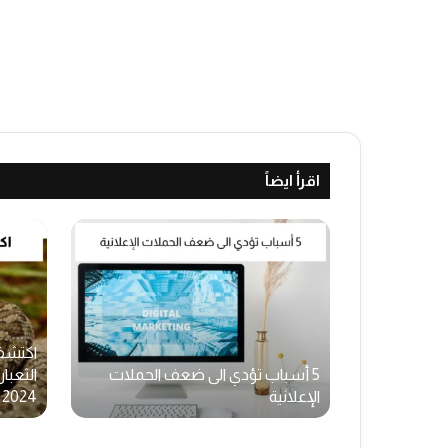
اقرأ ايضاً
اكتشف
ح من
5 أسباب تؤدي الى ضعف الحملات
الثعبا
الإعلانية
2024