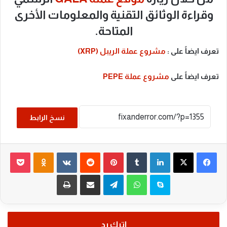
وقراءة الوثائق التقنية والمعلومات الأخرى
المتاحة.
تعرف ايضاً على :
مشروع عملة الريبل (XRP)
تعرف ايضاً على
مشروع عملة PEPE
نسخ الرابط
فيسبوك
‫X
لينكدإن
بينتيريست
noklassniki
cket
سكايب
واتساب
تيلقرام
مشاركة عبر البريد
طباعة
اترك رد