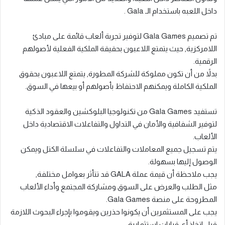
داخل اللعبه باستخدام الـ Gala .
تم تصميم Gala Games لتوفير تجربة ألعاب قائمة على مبادئ
اللامركزية, حيث يتمتع اللاعبون بحقيقة الملكية الفعلية لأصولهم
الرقمية.
بدلاً من أن تكون مملوكة للشركة المطورة, يتمتع اللاعبون بحقوق
الملكية الكاملة ويمكنهم الاحتفاظ بأصولهم أو بيعها في السوق.
تستفيد Gala Games من تكنولوجيا البلوكشين والعقود الذكية
لتوفير الشفافية والأمان في التداول والتفاعلات الاقتصادية داخل
الألعاب.
يتم تسجيل جميع المعاملات والتفاعلات في سلسلة الكتل ويمكن
الوصول إليها بسهولة.
يجب ملاحظة أن قيمة عملة GALA قد تتأثر بعوامل مختلفة,
مثل الطلب والعرض على السوق ومشاركة المجتمع وأداء الألعاب
المطروحة على منصة Gala Games.
يجب على المستثمرين أن يكونوا حذرين ويقوموا بإجراء البحوث اللازمة
قبل اتخاذ أي قرارات استثمارية.